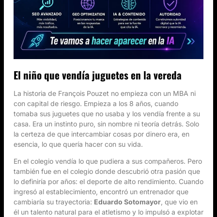
El niño que vendía juguetes en la vereda
La historia de François Pouzet no empieza con un MBA ni
con capital de riesgo. Empieza a los 8 años, cuando
tomaba sus juguetes que no usaba y los vendía frente a su
casa. Era un instinto puro, sin nombre ni teoría detrás. Solo
la certeza de que intercambiar cosas por dinero era, en
esencia, lo que quería hacer con su vida.
En el colegio vendía lo que pudiera a sus compañeros. Pero
también fue en el colegio donde descubrió otra pasión que
lo definiría por años: el deporte de alto rendimiento. Cuando
ingresó al establecimiento, encontró un entrenador que
cambiaría su trayectoria:
Eduardo Sotomayor
, que vio en
él un talento natural para el atletismo y lo impulsó a explotar