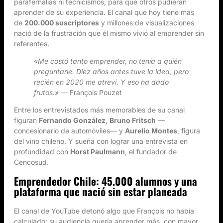
parafernalias ni tecnicismos, para que otros pudieran
aprender de su experiencia. El canal que hoy tiene más
de
200.000 suscriptores
y millones de visualizaciones
nació de la frustración que él mismo vivió al emprender sin
referentes.
«Me costó tanto emprender, no tenía a quién
preguntarle. Diez años antes tuve la idea, pero
recién en 2020 me atreví. Y eso ha dado
frutos.»
— François Pouzet
Entre los entrevistados más memorables de su canal
figuran
Fernando González
,
Bruno Fritsch
—
concesionario de automóviles— y
Aurelio Montes
, figura
del vino chileno. Y sueña con lograr una entrevista en
profundidad con
Horst Paulmann
, el fundador de
Cencosud.
Emprendedor Chile: 45.000 alumnos y una
plataforma que nació sin estar planeada
El canal de YouTube detonó algo que François no había
calculado: su audiencia quería aprender más, con mayor