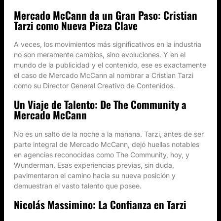
Mercado McCann da un Gran Paso: Cristian
Tarzi como Nueva Pieza Clave
A veces, los movimientos más significativos en la industria
no son meramente cambios, sino evoluciones. Y en el
mundo de la publicidad y el contenido, ese es exactamente
el caso de Mercado McCann al nombrar a Cristian Tarzi
como su Director General Creativo de Contenidos.
Un Viaje de Talento: De The Community a
Mercado McCann
No es un salto de la noche a la mañana. Tarzi, antes de ser
parte integral de Mercado McCann, dejó huellas notables
en agencias reconocidas como The Community, hoy, y
Wunderman. Esas experiencias previas, sin duda,
pavimentaron el camino hacia su nueva posición y
demuestran el vasto talento que posee.
Nicolás Massimino: La Confianza en Tarzi