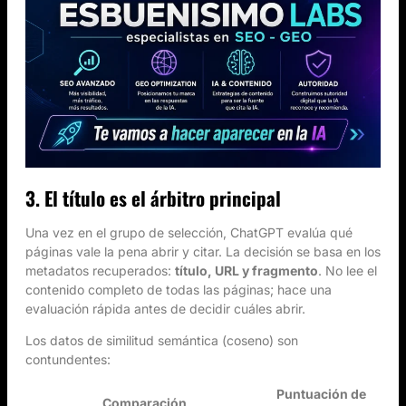
3. El título es el árbitro principal
Una vez en el grupo de selección, ChatGPT evalúa qué
páginas vale la pena abrir y citar. La decisión se basa en los
metadatos recuperados:
título, URL y fragmento
. No lee el
contenido completo de todas las páginas; hace una
evaluación rápida antes de decidir cuáles abrir.
Los datos de similitud semántica (coseno) son
contundentes:
Puntuación de
Comparación