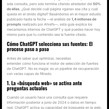
sola consulta, pero solo termina citando alrededor del
50%
de ellas
. ¿Qué decide cuál página «gana» esa cita y cuál
queda en el olvido digital? Basándonos en el mayor estudio
publicado hasta la fecha —el análisis de
1,4 millones de
prompts
realizado por Ahrefs—, esta guía explica los
mecanismos internos de ChatGPT y qué puedes hacer hoy
mismo para que tu contenido sea la fuente citada.
Cómo ChatGPT selecciona sus fuentes: El
proceso paso a paso
Antes de saber
qué
optimizar, necesitas
entender
cómo
funciona el motor de selección de fuentes
de ChatGPT. No es magia: es un pipeline de recuperación
con varias capas de filtrado.
1. La «búsqueda web» se activa ante
preguntas actuales
Cuando un usuario hace una consulta que requiere
información posterior a junio de 2024 o datos en tiempo
real, ChatGPT activa su capacidad de búsqueda en la web.