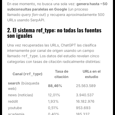
En ese momento, no busca una sola vez:
genera hasta ~50
subconsultas paralelas en Google
(un proceso
llamado
query fan-out
) y recupera aproximadamente 500
URLs usando SerpAPI.
2. El sistema ref_type: no todas las fuentes
son iguales
Una vez recuperadas las URLs, ChatGPT las clasifica
internamente por canal de origen usando un campo
llamado
. Los datos del estudio revelan cinco
ref_type
categorías con tasas de citación radicalmente distintas:
Tasa de
URLs en el
Canal (
)
ref_type
citación
estudio
search
(búsqueda
88,46%
25.563.589
web)
news (noticias)
12,01%
3.940.537
reddit
1,93%
16.182.976
youtube
0,51%
953.693
academia
0,40%
185.337