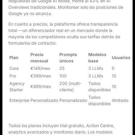
respuestas de Google AI Mode, frente al 43% en AI
Overviews tradicionales. Monitorear solo las posiciones de
Google ya no alcanza.
En cuanto a precios, la plataforma ofrece transparencia
total —un diferenciador real en un mercado donde la
mayoría de los competidores oculta sus tarifas detrás de
formularios de contacto:
Precio
Prompts
Modelos
Plan
Usuarios
mensual
únicos
base
Core
€149/mes
25
3 LLMs
5
Pro
€399/mes
100
3 LLMs
10
Agency
200 (multi-
Todos
€499/mes
10
Starter
cliente)
disponibles
Todos
Enterprise
Personalizado
Personalizado
Ilimitado
disponibles
Todos los planes incluyen trial gratuito, Action Centre,
analytics avanzados y monitoreo diario. Los modelos