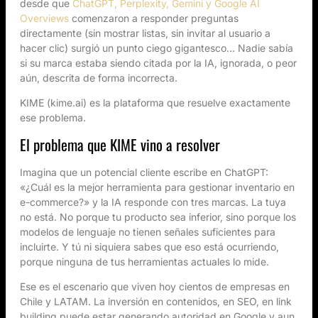
desde que
ChatGPT, Perplexity, Gemini y Google AI
Overviews
comenzaron a responder preguntas
directamente (sin mostrar listas, sin invitar al usuario a
hacer clic) surgió un punto ciego gigantesco… Nadie sabía
si su marca estaba siendo citada por la IA, ignorada, o peor
aún, descrita de forma incorrecta.
KIME (kime.ai) es la plataforma que resuelve exactamente
ese problema.
El problema que KIME vino a resolver
Imagina que un potencial cliente escribe en ChatGPT:
«¿Cuál es la mejor herramienta para gestionar inventario en
e-commerce?» y la IA responde con tres marcas. La tuya
no está. No porque tu producto sea inferior, sino porque los
modelos de lenguaje no tienen señales suficientes para
incluirte. Y tú ni siquiera sabes que eso está ocurriendo,
porque ninguna de tus herramientas actuales lo mide.
Ese es el escenario que viven hoy cientos de empresas en
Chile y LATAM. La inversión en contenidos, en SEO, en link
building puede estar generando autoridad en Google y aun