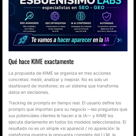
Qué hace KIME exactamente
La propuesta de KIME se organiza en tres acciones
concretas: medir, analizar y mejorar. No es solo un
dashboard de monitoreo; es un sistema que transforma
datos en decisiones.
Tracking de prompts en tiempo real. El usuario define los
prompts que importan para su negocio —las preguntas que
sus potenciales clientes le hacen a la IA— y KIME los
ejecuta diariamente en todos los modelos seleccionados. El
resultado no es un simple «sí apareció / no apareció»: la
plataforma muestra la respuesta completa del LLM, la