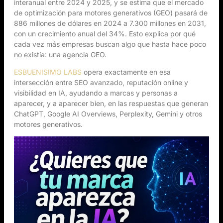
interanual entre 2024 y 2025, y se estima que el mercado
de optimización para motores generativos (GEO) pasará de
886 millones de dólares en 2024 a 7.300 millones en 2031,
con un crecimiento anual del 34%. Esto explica por qué
cada vez más empresas buscan algo que hasta hace poco
no existía: una agencia GEO.
ESBUENISIMO LABS
opera exactamente en esa
intersección entre SEO avanzado, reputación online y
visibilidad en IA, ayudando a marcas y personas a
aparecer, y a aparecer bien, en las respuestas que generan
ChatGPT, Google AI Overviews, Perplexity, Gemini y otros
motores generativos.